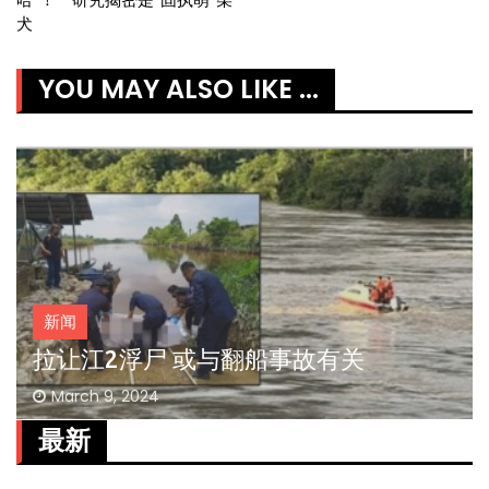
navigation
犬
YOU MAY ALSO LIKE ...
新闻
拉让江2浮尸 或与翻船事故有关
March 9, 2024
最新