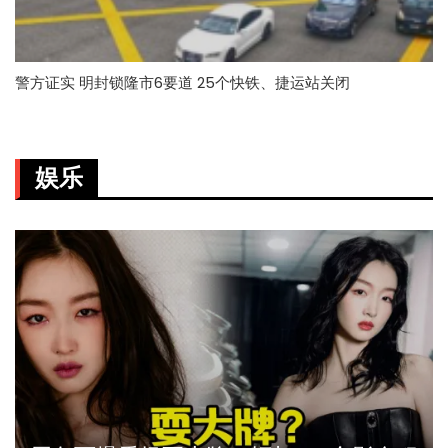
警方证实 明封锁隆市6要道 25个快铁、捷运站关闭
娱乐