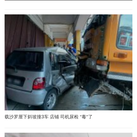
载沙罗厘下斜坡撞3车 店铺 司机尿检 “毒”了