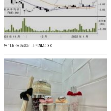
热门股:恒源炼油 上挑RM4.33