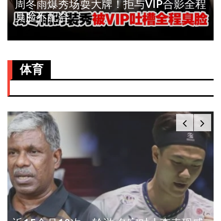
周冬雨爆秀场耍大牌！拒与VIP合影全程
臭脸不配合
体育