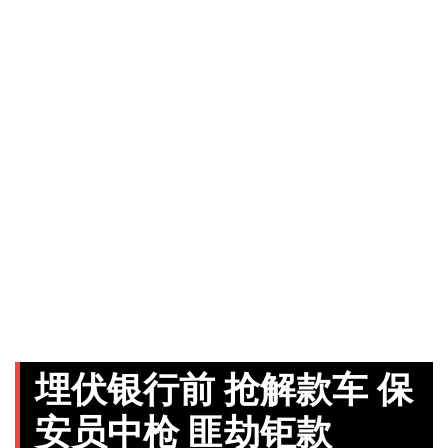
埋伏银行前 抢解款车 保
安员中枪 匪劫钜款