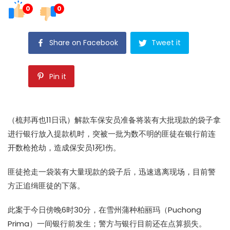
0
0
Share on Facebook
Tweet it
Pin it
（梳邦再也11日讯）解款车保安员准备将装有大批现款的袋子拿
进行银行放入提款机时，突被一批为数不明的匪徒在银行前连
开数枪抢劫，造成保安员1死1伤。
匪徒抢走一袋装有大量现款的袋子后，迅速逃离现场，目前警
方正追缉匪徒的下落。
此案于今日傍晚6时30分，在雪州蒲种柏丽玛（Puchong
Prima）一间银行前发生；警方与银行目前还在点算损失。