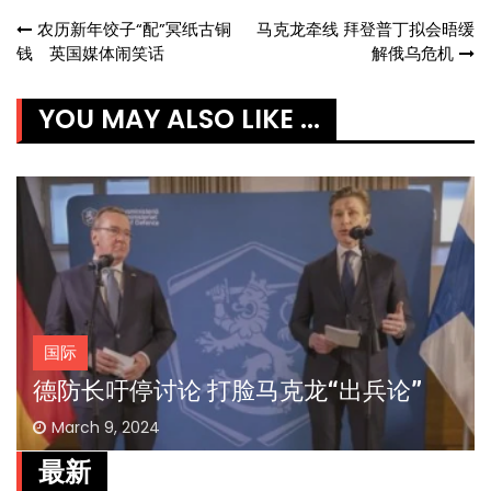
Post
农历新年饺子“配”冥纸古铜
马克龙牵线 拜登普丁拟会晤缓
钱 英国媒体闹笑话
解俄乌危机
navigation
YOU MAY ALSO LIKE ...
国际
德防长吁停讨论 打脸马克龙“出兵论”
March 9, 2024
最新