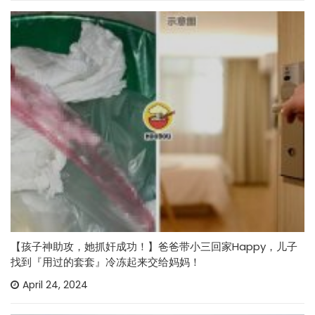
【孩子神助攻，她抓奸成功！】爸爸带小三回家Happy，儿子
找到『用过的套套』冷冻起来交给妈妈！
April 24, 2024