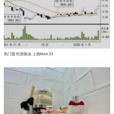
热门股:恒源炼油 上挑RM4.33