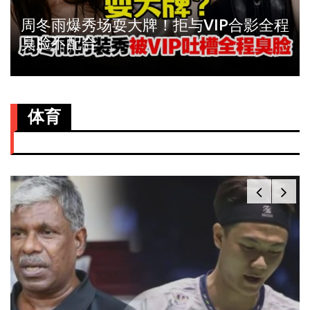
周冬雨爆秀场耍大牌！拒与VIP合影全程
臭脸不配合
体育