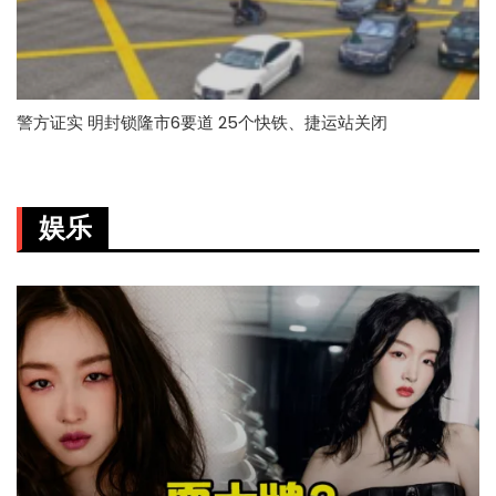
警方证实 明封锁隆市6要道 25个快铁、捷运站关闭
娱乐