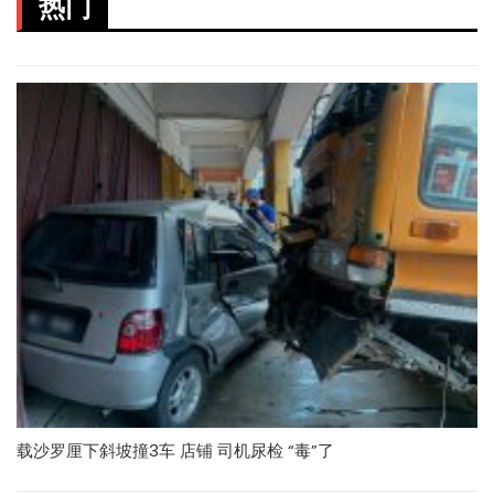
热门
载沙罗厘下斜坡撞3车 店铺 司机尿检 “毒”了