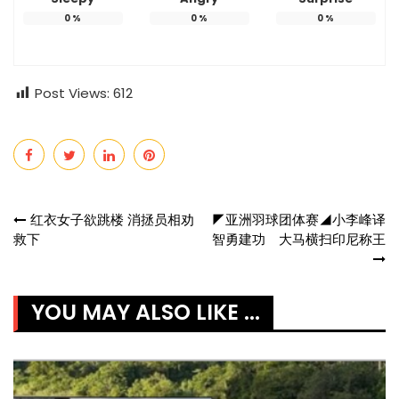
0
%
0
%
0
%
Post Views:
612
Post
红衣女子欲跳楼 消拯员相劝
◤亚洲羽球团体赛◢小李峰译
救下
智勇建功 大马横扫印尼称王
navigation
YOU MAY ALSO LIKE ...