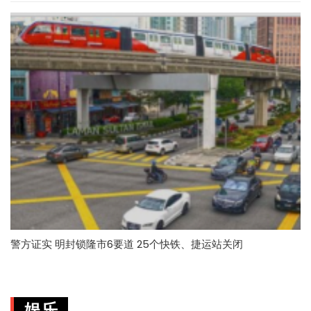
警方证实 明封锁隆市6要道 25个快铁、捷运站关闭
娱乐