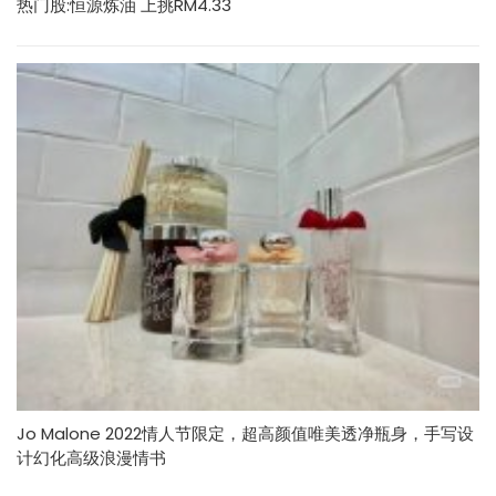
热门股:恒源炼油 上挑RM4.33
Jo Malone 2022情人节限定，超高颜值唯美透净瓶身，手写设
计幻化高级浪漫情书