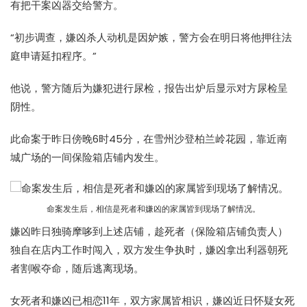
有把干案凶器交给警方。
“初步调查，嫌凶杀人动机是因妒嫉，警方会在明日将他押往法
庭申请延扣程序。”
他说，警方随后为嫌犯进行尿检，报告出炉后显示对方尿检呈
阴性。
此命案于昨日傍晚6时45分，在雪州沙登柏兰岭花园，靠近南
城广场的一间保险箱店铺内发生。
命案发生后，相信是死者和嫌凶的家属皆到现场了解情况。
嫌凶昨日独骑摩哆到上述店铺，趁死者（保险箱店铺负责人）
独自在店内工作时闯入，双方发生争执时，嫌凶拿出利器朝死
者割喉夺命，随后逃离现场。
女死者和嫌凶已相恋11年，双方家属皆相识，嫌凶近日怀疑女死