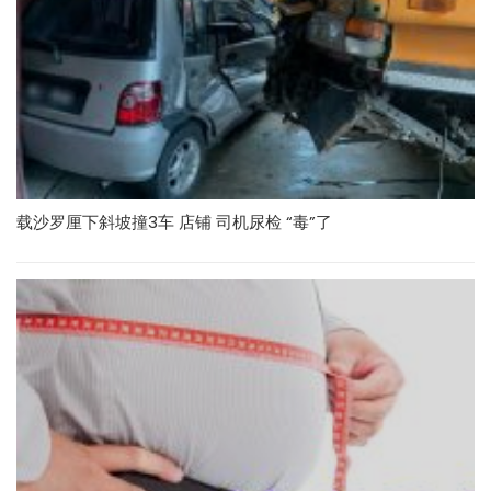
载沙罗厘下斜坡撞3车 店铺 司机尿检 “毒”了