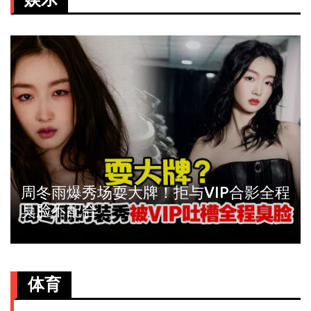
周冬雨爆秀场耍大牌！拒与VIP合影全程
臭脸不配合
体育