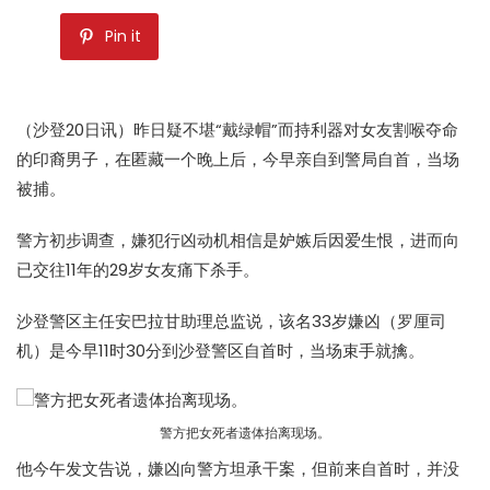
Pin it
（沙登20日讯）昨日疑不堪“戴绿帽”而持利器对女友割喉夺命
的印裔男子，在匿藏一个晚上后，今早亲自到警局自首，当场
被捕。
警方初步调查，嫌犯行凶动机相信是妒嫉后因爱生恨，进而向
已交往11年的29岁女友痛下杀手。
沙登警区主任安巴拉甘助理总监说，该名33岁嫌凶（罗厘司
机）是今早11时30分到沙登警区自首时，当场束手就擒。
警方把女死者遗体抬离现场。
他今午发文告说，嫌凶向警方坦承干案，但前来自首时，并没