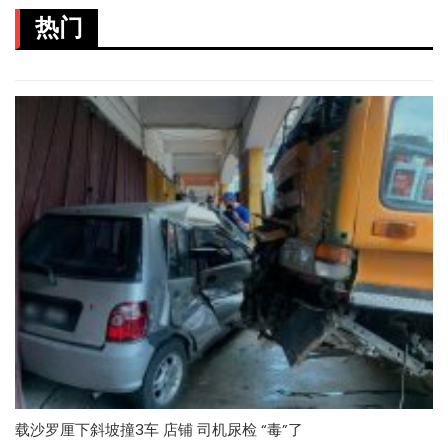
热门
载沙罗厘下斜坡撞3车 店铺 司机尿检 “毒”了