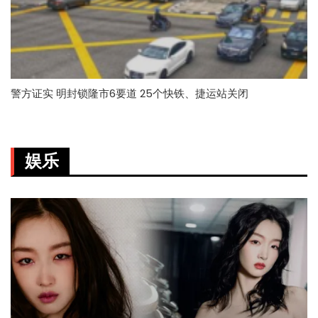
警方证实 明封锁隆市6要道 25个快铁、捷运站关闭
娱乐