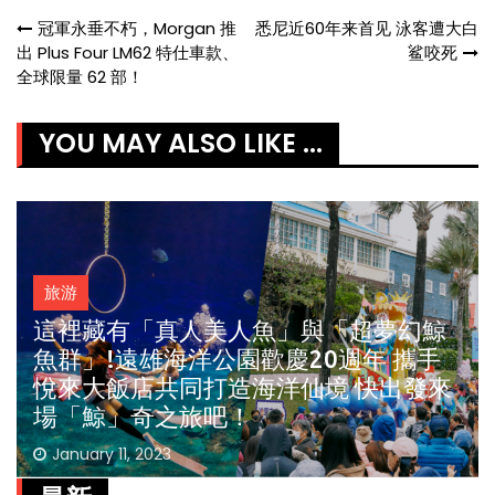
Post
冠軍永垂不朽，Morgan 推
悉尼近60年来首见 泳客遭大白
出 Plus Four LM62 特仕車款、
鲨咬死
navigation
全球限量 62 部！
YOU MAY ALSO LIKE ...
旅游
日本北海道度假酒店新體驗!
January 11, 2023