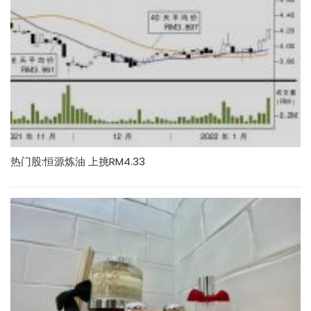
热门股:恒源炼油 上挑RM4.33