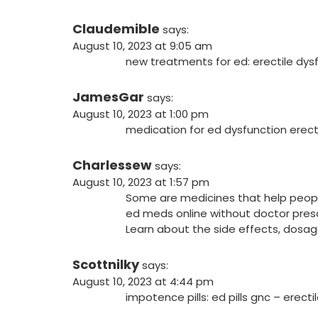
Claudemible
says:
August 10, 2023 at 9:05 am
new treatments for ed:
erectile dys
JamesGar
says:
August 10, 2023 at 1:00 pm
medication for ed dysfunction
erect
Charlessew
says:
August 10, 2023 at 1:57 pm
Some are medicines that help peopl
ed meds online without doctor presc
Learn about the side effects, dosage
Scottnilky
says:
August 10, 2023 at 4:44 pm
impotence pills:
ed pills gnc
– erecti