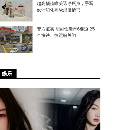
超高颜值唯美透净瓶身，手写
设计幻化高级浪漫情书
警方证实 明封锁隆市6要道 25
个快铁、捷运站关闭
娱乐