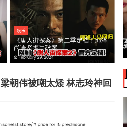
娱乐
赞大马
IU大马演唱会票价来了！最贵
《唐人街探案》第二季定档！邱泽
I
VVIP门票RM949
尚语贤携手破案
门
February 29, 2024
“
梁朝伟被嘲太矮 林志玲神回
nisone1st.store/#
price for 15 prednisone