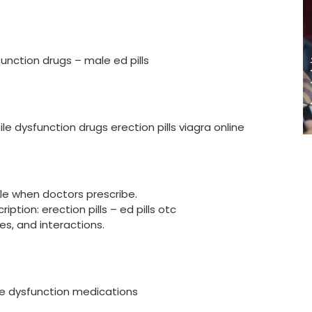
function drugs
– male ed pills
迈亚密网球公开
赛 郑钦文 王欣
瑜闯32强
ile dysfunction drugs
erection pills viagra online
e when doctors prescribe.
ription:
erection pills
– ed pills otc
s, and interactions.
le dysfunction medications