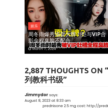
娱乐
热辣滚烫》3
苏永康将邀歌迷上台合唱！
贵VVIP
周冬雨爆秀场耍大牌！拒与VIP合
映！
肉骨茶“全世界最好吃”
影全程臭脸不配合
March 7, 2024
2,887 THOUGHTS ON 
列教科书级
”
Jimmydor
says:
August 8, 2023 at 8:33 am
prednisone 2.5 mg cost:
http://pred