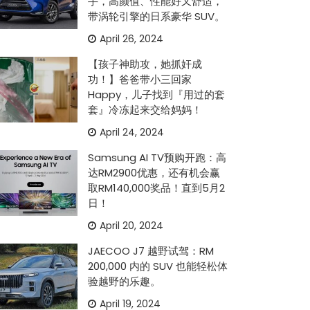
手，高颜值、性能好又舒适，
带涡轮引擎的日系豪华 SUV。
April 26, 2024
【孩子神助攻，她抓奸成
功！】爸爸带小三回家
Happy，儿子找到『用过的套
套』冷冻起来交给妈妈！
April 24, 2024
Samsung AI TV预购开跑：高
达RM2900优惠，还有机会赢
取RM140,000奖品！直到5月2
日！
April 20, 2024
JAECOO J7 越野试驾：RM
200,000 内的 SUV 也能轻松体
验越野的乐趣。
April 19, 2024