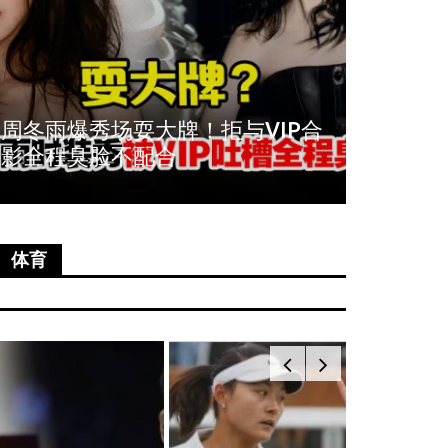
娱乐
娱乐
周冬雨爆秀场耍大牌！拒与VIP合
《唐人
U大马演唱会票价来了！最贵VVIP
周冬雨爆
影全程臭脸不配合
尚语贤
票RM949
影全程
March 22, 2024
March 7, 
体育