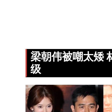
梁朝伟被嘲太矮 
级