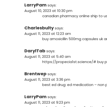
LarryPam
says:
August 10, 2023 at 10:30 pm
canadian pharmacy online ship to u
Charlesbulty
says:
August 11, 2023 at 12:23 am
buy amoxicillin 500mg capsules uk
a
DarylTab
says:
August 11, 2023 at 5:40 am
https://propecia1st.science/#
buy p
Brentwep
says:
August 11, 2023 at 3:36 pm
best ed drug:
ed medication
– non p
LarryPam
says:
August 11, 2023 at 9:23 pm