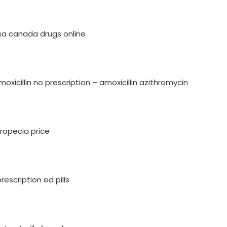
sa
canada drugs online
moxicillin no prescription
– amoxicillin azithromycin
ropecia price
rescription ed pills