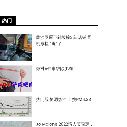
热门
载沙罗厘下斜坡撞3车 店铺 司
机尿检 “毒”了
做对5件事铲除肥肉！
热门股:恒源炼油 上挑RM4.33
Jo Malone 2022情人节限定，