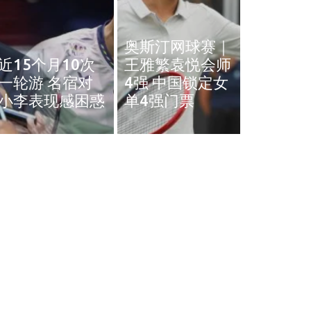
奥斯汀网球赛｜
近15个月10次
王雅繁袁悦会师
黄智勇
一轮游 名宿对
4强 中国锁定女
治背伤 
小李表现感困惑
单4强门票
英赛和