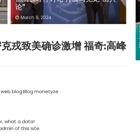
者
March 2, 2024
迈亚密网球公开
赛 郑钦文 王欣
克戎致美确诊激增 福奇:高峰
瑜闯32强
 web blog.
Blog monetyze
or, what a data!
admin of this site.