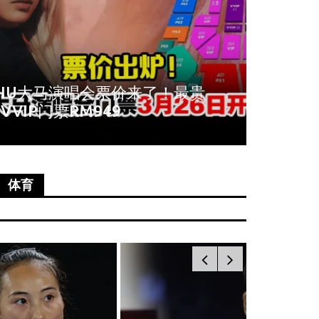
周冬雨爆秀场耍大牌！拒与VIP合
《唐人
影全程臭脸不配合
尚语贤
体育
国际
国际
中国女留学生伦敦遇刺亡 同校美国
德防长吁