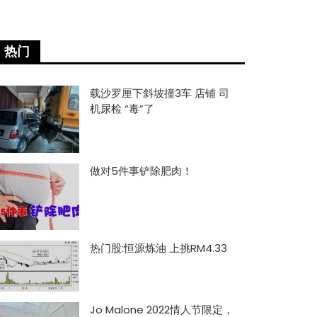
热门
载沙罗厘下斜坡撞3车 店铺 司
机尿检 “毒”了
做对5件事铲除肥肉！
热门股:恒源炼油 上挑RM4.33
Jo Malone 2022情人节限定，