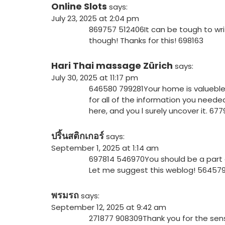
Online Slots
says:
July 23, 2025 at 2:04 pm
869757 512406It can be tough to writ
though! Thanks for this! 698163
Hari Thai massage Zürich
says:
July 30, 2025 at 11:17 pm
646580 799281Your home is valueble 
for all of the information you neede
here, and you l surely uncover it. 67
ปริ้นสติกเกอร์
says:
September 1, 2025 at 1:14 am
697814 546970You should be a part of
Let me suggest this weblog! 56457
พรมรถ
says:
September 12, 2025 at 9:42 am
271877 908309Thank you for the sens