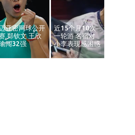
男子被控谋杀
论”
March 28, 2024
March 9, 
奥斯汀网球赛｜
近15个月10次
王雅繁袁悦会师
黄智勇
一轮游 名宿对
4强 中国锁定女
治背伤 
小李表现感困惑
单4强门票
英赛和