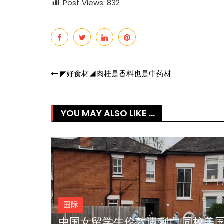
Post Views:
832
热辣滚烫》3
苏永康将邀歌迷上台合唱！
Post
◤好食材◢肉桂是香料也是中药材
映！
肉骨茶“全世界最好吃”
navigation
YOU MAY ALSO LIKE ...
国际
同校美国
德防长吁停讨论 打脸马克龙“出兵