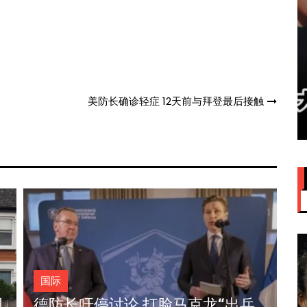
赞大马
IU大马演唱会票价来了！最贵
美防长确诊轻症 12天前与拜登最后接触
VVIP门票RM949
国际
法农民封堵巴黎凯旋门 警逮66示威