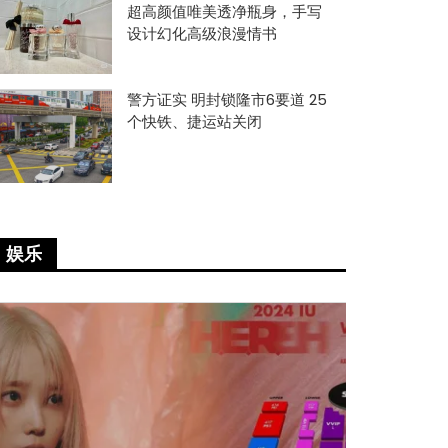
超高颜值唯美透净瓶身，手写
设计幻化高级浪漫情书
警方证实 明封锁隆市6要道 25
个快铁、捷运站关闭
娱乐