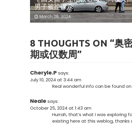
论”
March 9, 2024
8 THOUGHTS ON “
奥密
期或仅数周
”
Cheryle.P
says:
July 10, 2024 at 3:44 am
Real wonderful info can be found on
Neale
says:
October 25, 2024 at 1:43 am
Hurrah, that’s what I was exploring f
existing here at this weblog, thanks 