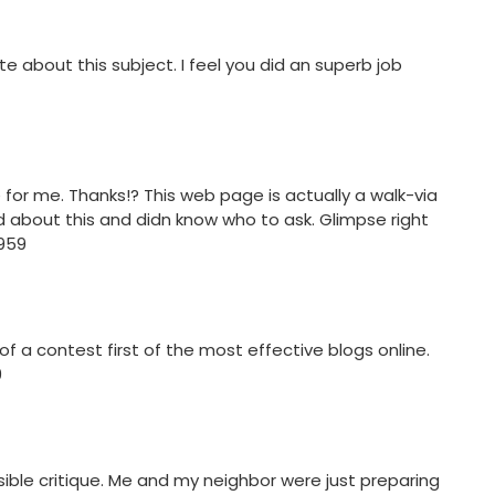
e about this subject. I feel you did an superb job
for me. Thanks!? This web page is actually a walk-via
d about this and didn know who to ask. Glimpse right
7959
 a contest first of the most effective blogs online.
9
ible critique. Me and my neighbor were just preparing