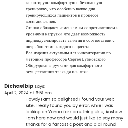
гарантируют комфортную и безопасную
тренировку, что особенно важно для
тренирующихся пациентов в процессе
восстановления.
Станки обладают изменяемым сопротивлением и
уровнями нагрузки, что дает возможность
индивидуализировать занятия в соответствии с
потребностями каждого пациента.
Все изделия актуальны для кинезитерапии по
методике профессора Сергея Бубновского.
Оборудованы ручками для комфортного
осуществления тяг сидя или лежа.
Dichaelbip
says:
April 2, 2024 at 6:51 am
Howdy I am so delighted I found your web
site, I really found you by error, while I was
looking on Yahoo for something else, Anyhow
I am here now and would just like to say many
thanks for a fantastic post and a all round