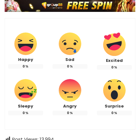
Happy
Sad
Excited
0
%
0
%
0
%
Sleepy
Angry
Surprise
0
%
0
%
0
%
Post Views:
13,994