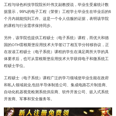
工程与绿色科技学院院长叶伟文副教授说，毕业生受雇统计数
据显示，99%的电子工程（荣誉）工程学士毕业生在毕业后的6
个月内就能找到工作。这是一个令人信服的证据，表明该学院
的课程与行业需求保持同步。
另外，该学院也提供工程硕士（电子系统）课程，而优大和德
国的OTH雷根斯堡应用技术大学签订了相互学分转移协议，正
在攻读工程硕士（电子系统）课程的学生在满足两所大学的具
体要求后，也可从雷根斯堡应用技术大学获得电子和微系统工
程硕士学位。
工程硕士（电子系统）课程广泛的学习领域使毕业生能在政府
和私人领域就业,包括半导体制造公司、集成电路芯片制造商、
自动化机器视觉检测系统供应商、软件开发公司、嵌入式系统
开发商、军事和安全服务等。