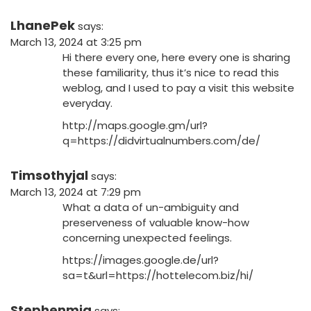
LhanePek
says:
March 13, 2024 at 3:25 pm
Hi there every one, here every one is sharing
these familiarity, thus it’s nice to read this
weblog, and I used to pay a visit this website
everyday.
http://maps.google.gm/url?
q=https://didvirtualnumbers.com/de/
Timsothyjal
says:
March 13, 2024 at 7:29 pm
What a data of un-ambiguity and
preserveness of valuable know-how
concerning unexpected feelings.
https://images.google.de/url?
sa=t&url=https://hottelecom.biz/hi/
Stephenmig
says: