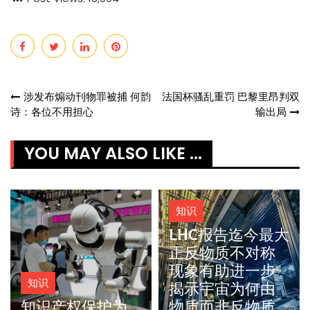
Post
涉发布煽动刊物罪被捕 何韵
法国杯骚乱重罚 巴黎里昂判双
诗：各位不用担心
输出局
navigation
YOU MAY ALSO LIKE ...
知识
LHC报告迄今最大
正反物质不对称
现象有助进一步
知识
揭示宇宙为何由
知识产权保护为
物质而非反物质