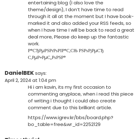
entertaining blog (I also love the
theme/design), I don’t have time to read
through it all at the moment but I have book-
marked it and also added your RSS feeds, so
when I have time I will be back to read a great
deal more, Please do keep up the fantastic
work.
Р°СЂРµРЅРґРѕРІР°С‚СЊ РЅРѕРјРµСЂ
С‚РµР»РµС„РѕРЅР°
DanielBEK
says:
April 2, 2024 at 1:04 pm
Hi i am kavin, its my first occasion to
commenting anyplace, when i read this piece
of writing i thought i could also create
comment due to this brilliant article.
https://www.igrev.kr/bbs/board.php?
bo_table=free&wr_id=2252129