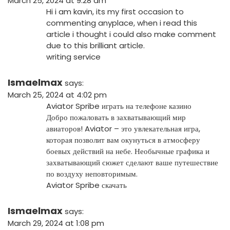
March 25, 2024 at 9:28 am
Hi i am kavin, its my first occasion to
commenting anyplace, when i read this
article i thought i could also make comment
due to this brilliant article.
writing service
Ismaelmax
says:
March 25, 2024 at 4:02 pm
Aviator Spribe играть на телефоне казино
Добро пожаловать в захватывающий мир
авиаторов! Aviator – это увлекательная игра,
которая позволит вам окунуться в атмосферу
боевых действий на небе. Необычные графика и
захватывающий сюжет сделают ваше путешествие
по воздуху неповторимым.
Aviator Spribe скачать
Ismaelmax
says:
March 29, 2024 at 1:08 pm