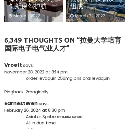
创新保驾护航
组成
March 1, 2022
March 22, 2022
6,349 THOUGHTS ON “
拉曼大学培育
国际电子电气业人才
”
Vroeft
says:
November 28, 2022 at 8:14 pm
order levaquin 250mg pills
oral levaquin
Pingback:
2magically
EarnestWen
says:
February 26, 2024 at 8:30 pm
Aviator Spribe отзывы казино
All in due time.