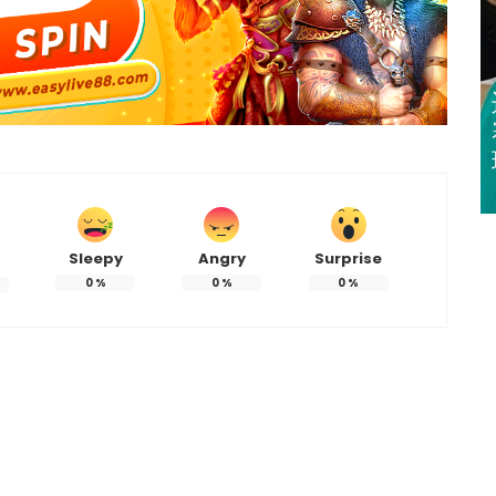
迈亚密网球公开
赛 郑钦文 王欣
瑜闯32强
Sleepy
Angry
Surprise
0
%
0
%
0
%