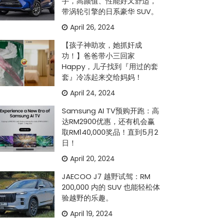
手，高颜值、性能好又舒适，
带涡轮引擎的日系豪华 SUV。
April 26, 2024
【孩子神助攻，她抓奸成
功！】爸爸带小三回家
Happy，儿子找到『用过的套
套』冷冻起来交给妈妈！
April 24, 2024
Samsung AI TV预购开跑：高
达RM2900优惠，还有机会赢
取RM140,000奖品！直到5月2
日！
April 20, 2024
JAECOO J7 越野试驾：RM
200,000 内的 SUV 也能轻松体
验越野的乐趣。
April 19, 2024