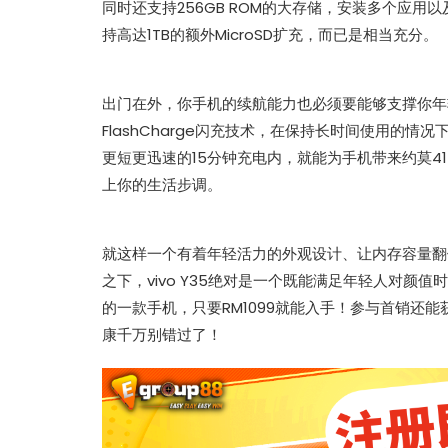
同时还支持256GB ROM的大存储，安装多个应用以
持高达1TB的额外MicroSD扩充，而已是相当充分。
出门在外，你手机的续航能力也必须要能够支撑你年轻
热辣滚烫》3
苏永康将邀歌迷上台合唱！
FlashCharge闪充技术，在保持长时间使用的情
映！
肉骨茶“全世界最好吃”
更短更迅速的15分钟充电内，就能为手机带来约莫41
上你的生活步调。
就这样一个有着年轻活力的外观设计、让内存容量翻倍
之下，vivo Y35绝对是一个既能满足年轻人对
的一款手机，只要RM1099就能入手！参与首销还能获
康千万别错过了！