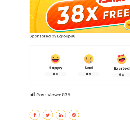
Sponsored by Egroup88
Happy
Sad
Excited
0
%
0
%
0
%
Post Views:
835