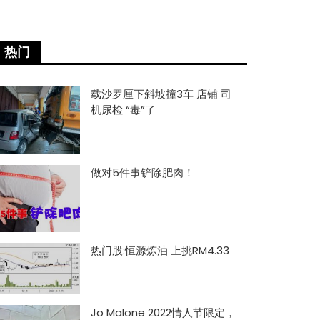
热门
载沙罗厘下斜坡撞3车 店铺 司
机尿检 “毒”了
做对5件事铲除肥肉！
热门股:恒源炼油 上挑RM4.33
Jo Malone 2022情人节限定，