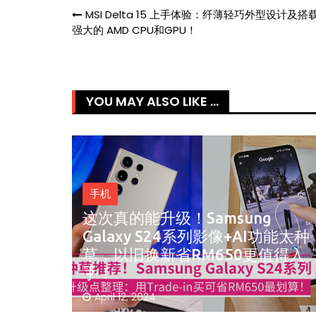
Post
MSI Delta 15 上手体验：纤薄轻巧外型设计及搭
强大的 AMD CPU和GPU！
navigation
YOU MAY ALSO LIKE ...
手机
g
功能太种
realme C67 5G印度发布！天玑
值得入
6100+ 、6.72寸 120Hz屏幕、
5000mAh电池！售约RM787起
December 23, 2023