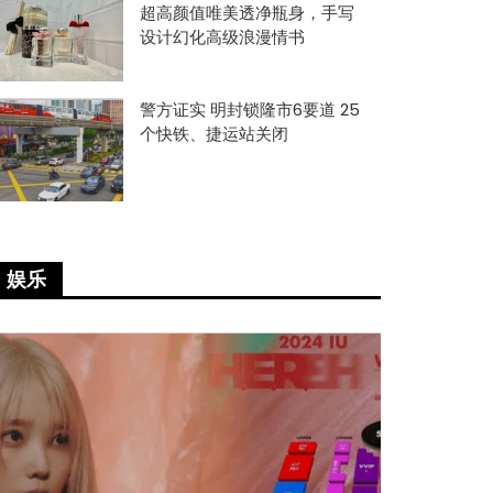
超高颜值唯美透净瓶身，手写
设计幻化高级浪漫情书
警方证实 明封锁隆市6要道 25
个快铁、捷运站关闭
娱乐