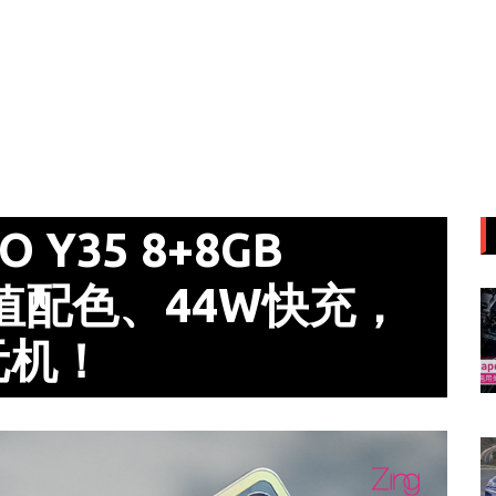
Y35 8+8GB
值配色、44W快充，
元机！