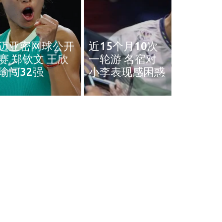
奥斯汀网球赛｜
近15个月10次
王雅繁袁悦会师
黄智勇
一轮游 名宿对
4强 中国锁定女
治背伤 
小李表现感困惑
单4强门票
英赛和