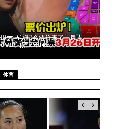
周冬雨爆秀场耍大牌！拒与VIP合
《唐人
影全程臭脸不配合
尚语贤
体育