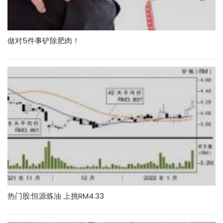
做对5件事铲除肥肉！
热门股:恒源炼油 上挑RM4.33