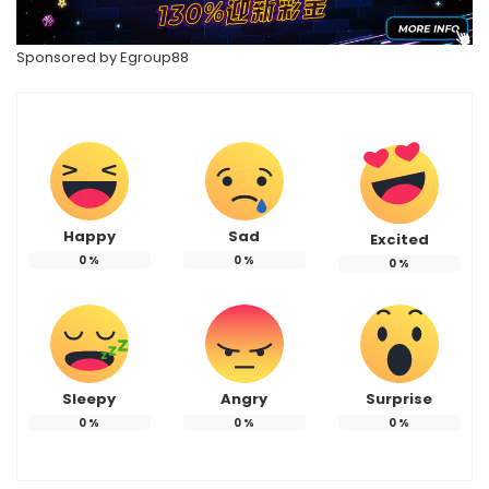
Sponsored by Egroup88
Happy
Sad
Excited
0
%
0
%
0
%
Sleepy
Angry
Surprise
0
%
0
%
0
%