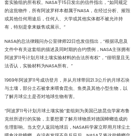
套实验组的所有权。NASA于15日发出的信件指出，“如同规定
的这批物件，所有阿波罗样本都属于NASA，在经过分析、摧毁
或其他任何用途后，任何人、大学或其他实体都不被允许持
有，特别是拿来贩售或展示。”
NASA的总法律顾问办公室律师22日也发信指出，“根据讯息及
文件中有关这套组的描述及同时期的合约惯例，NASA主张拥有
阿波罗11号计划月球土壤实验材料的合法所有权”，“很明显且无
法否认，实验材料为NASA所有。”
1969年阿波罗11号成功登月，并从月球带回21.3公斤的月球石块
与土壤，部分土石被拿来喂食昆虫、鱼类及其他小型生物，以
了解月球尘土是否对地球生物有害。
“阿波罗11号计划月球土壤实验”套组则为美国已故昆虫学家布鲁
克丝所进行的实验，主要想要了解月球物质对德国蟑螂造成的
生理影响。当太空人返回地球后，NASA科学家立即用月球尘土
喂食这批蟑螂，在没有发现不良反应后，NASA又将这批蟑螂交