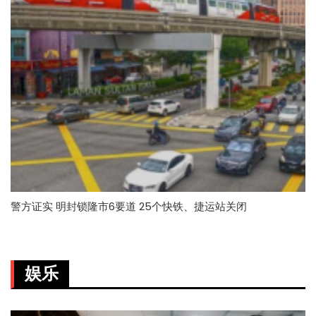
警方证实 明封锁隆市6要道 25个快铁、捷运站关闭
娱乐