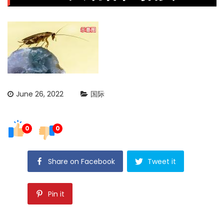
June 26, 2022
国际
0
0
Share on Facebook
Tweet it
Pin it