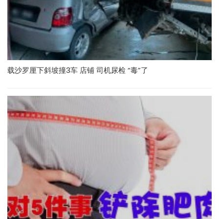
载沙罗厘下斜坡撞3车 店铺 司机尿检 “毒”了