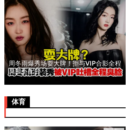
周冬雨爆秀场耍大牌！拒与VIP合影全程
臭脸不配合
体育