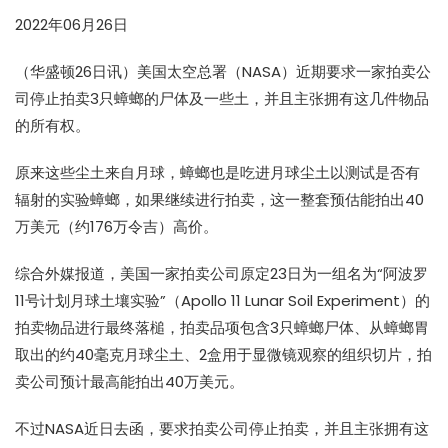
2022年06月26日
（华盛顿26日讯）美国太空总署（NASA）近期要求一家拍卖公
司停止拍卖3只蟑螂的尸体及一些土，并且主张拥有这几件物品
的所有权。
原来这些尘土来自月球，蟑螂也是吃进月球尘土以测试是否有
辐射的实验蟑螂，如果继续进行拍卖，这一整套预估能拍出40
万美元（约176万令吉）高价。
综合外媒报道，美国一家拍卖公司原定23日为一组名为“阿波罗
11号计划月球土壤实验”（Apollo 11 Lunar Soil Experiment）的
拍卖物品进行最终落槌，拍卖品项包含3只蟑螂尸体、从蟑螂胃
取出的约40毫克月球尘土、2盒用于显微镜观察的组织切片，拍
卖公司预计最高能拍出40万美元。
不过NASA近日去函，要求拍卖公司停止拍卖，并且主张拥有这